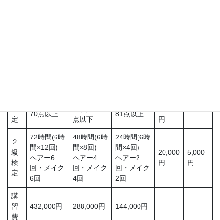
JMSブライダルファッションプロジェクト
結婚式場やホテルで活躍。
ブライダルヘアメイクアーティストを養成しています。
初級コース
中級コース
上級コース
検定料
登録料
検
71点～80
10,000
70点以上
81点以上
定
点以下
円
72時間(6時
48時間(6時
24時間(6時
２
間×12回)
間×8回)
間×4回)
級
20,000
5,000
ヘアー6
ヘアー4
ヘアー2
検
円
円
回・メイク
回・メイク
回・メイク
定
6回
4回
2回
講
習
432,000円
288,000円
144,000円
–
–
費