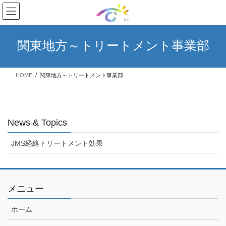
コ
ナ
ン
ビ
テ
ゲ
ン
ー
関東地方～トリートメント事業部
ツ
シ
へ
ョ
ス
ン
HOME
関東地方～トリートメント事業部
キ
に
ッ
移
プ
動
News & Topics
JMS経絡トリートメント効果
メニュー
ホーム