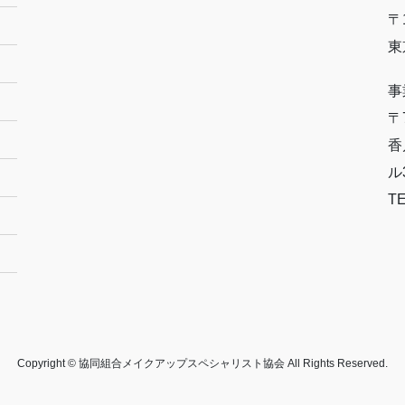
〒1
東
事
〒7
香
ル
TE
Copyright © 協同組合メイクアップスペシャリスト協会 All Rights Reserved.