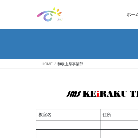
コ
ナ
ン
ビ
ホー
テ
ゲ
ン
ー
ツ
シ
へ
ョ
ス
ン
キ
に
ッ
移
HOME
和歌山県事業部
プ
動
教室名
住所