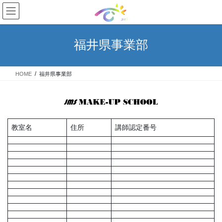
コ
ナ
ン
ビ
テ
ゲ
ン
ー
福井県事業部
ツ
シ
へ
ョ
ス
ン
HOME
福井県事業部
キ
に
ッ
移
プ
動
教室名
住所
講師認定番号