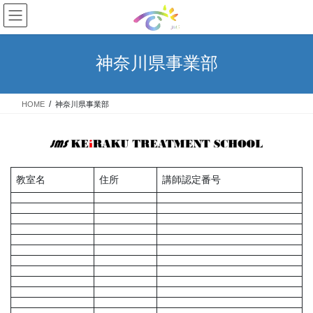
コ
ナ
ン
ビ
テ
ゲ
ン
ー
神奈川県事業部
ツ
シ
へ
ョ
ス
ン
HOME
神奈川県事業部
キ
に
ッ
移
プ
動
教室名
住所
講師認定番号