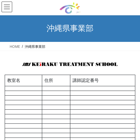
コ
ナ
ン
ビ
テ
ゲ
ン
ー
沖縄県事業部
ツ
シ
へ
ョ
ス
ン
HOME
沖縄県事業部
キ
に
ッ
移
プ
動
教室名
住所
講師認定番号