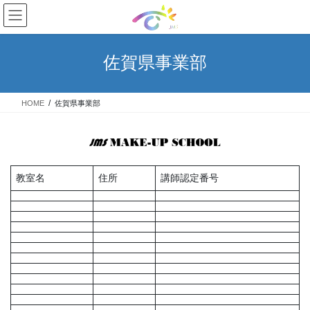
コ
ナ
ン
ビ
テ
ゲ
ン
ー
佐賀県事業部
ツ
シ
へ
ョ
ス
ン
HOME
佐賀県事業部
キ
に
ッ
移
プ
動
教室名
住所
講師認定番号